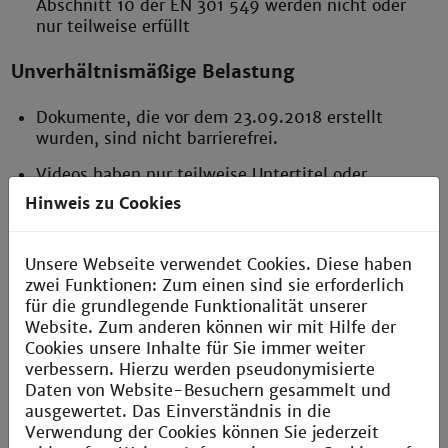
Abschnitt 10 der EN 301 549 werden nicht oder
nur teilweise erfüllt
Unverhältnismäßige Belastung
Dokumente, die vor dem 23.09.2018 erstellt
wurden, sind nicht barrierefrei.
Videos haben nur teilweise Untertitel oder
Transkriptionen
.
Hinweis zu Cookies
Erstellung dieser Erklärung zur
Unsere Webseite verwendet Cookies. Diese haben
Barrierefreiheit
zwei Funktionen: Zum einen sind sie erforderlich
für die grundlegende Funktionalität unserer
Diese Erklärung wurde am 26.03.2024 erstellt.
Website. Zum anderen können wir mit Hilfe der
Methodik der Prüfung:
Cookies unsere Inhalte für Sie immer weiter
Deutsche Rentenversicherung Baden-Württemberg
verbessern. Hierzu werden pseudonymisierte
Überwachungsstelle für mediale Barrierefreiheit
Daten von Website-Besuchern gesammelt und
Adalbert-Stifter-Straße 105, 70437 Stuttgart
ausgewertet. Das Einverständnis in die
Verwendung der Cookies können Sie jederzeit