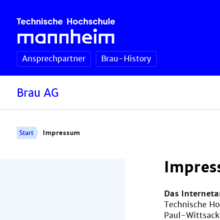
Ansprechpartner
Brau-History
Brau AG
Start
Impressum
Impres
Das Internet
Technische H
Paul-Wittsack